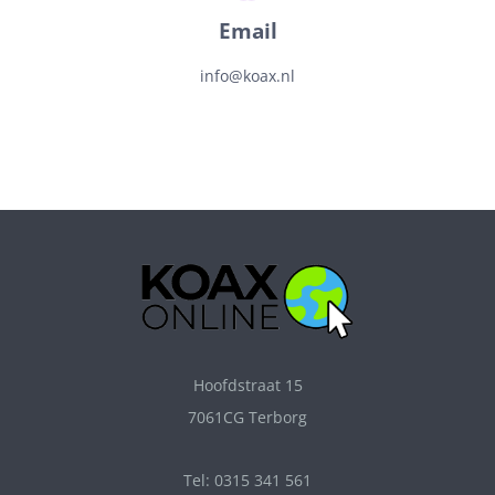
Email
info@koax.nl
Hoofdstraat 15
7061CG Terborg
Tel: 0315 341 561