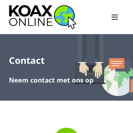
Ga
naar
Toggle
inhoud
Naviga
HOME
OVER ONS
Contact
CONTACT
Neem contact met ons op